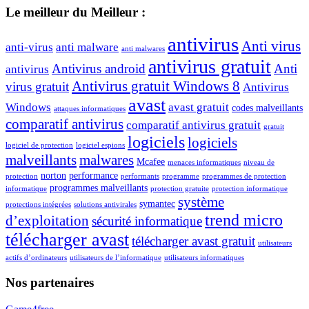
Le meilleur du Meilleur :
antivirus
Anti virus
anti-virus
anti malware
anti malwares
antivirus gratuit
Antivirus android
Anti
antivirus
Antivirus gratuit Windows 8
virus gratuit
Antivirus
avast
Windows
avast gratuit
codes malveillants
attaques informatiques
comparatif antivirus
comparatif antivirus gratuit
gratuit
logiciels
logiciels
logiciel de protection
logiciel espions
malveillants
malwares
Mcafee
menaces informatiques
niveau de
norton
performance
protection
performants
programme
programmes de protection
programmes malveillants
informatique
protection gratuite
protection informatique
système
symantec
protections intégrées
solutions antivirales
trend micro
d’exploitation
sécurité informatique
télécharger avast
télécharger avast gratuit
utilisateurs
actifs d’ordinateurs
utilisateurs de l’informatique
utilisateurs informatiques
Nos partenaires