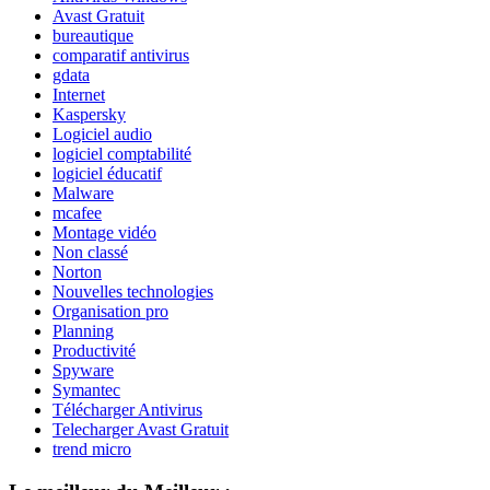
Avast Gratuit
bureautique
comparatif antivirus
gdata
Internet
Kaspersky
Logiciel audio
logiciel comptabilité
logiciel éducatif
Malware
mcafee
Montage vidéo
Non classé
Norton
Nouvelles technologies
Organisation pro
Planning
Productivité
Spyware
Symantec
Télécharger Antivirus
Telecharger Avast Gratuit
trend micro