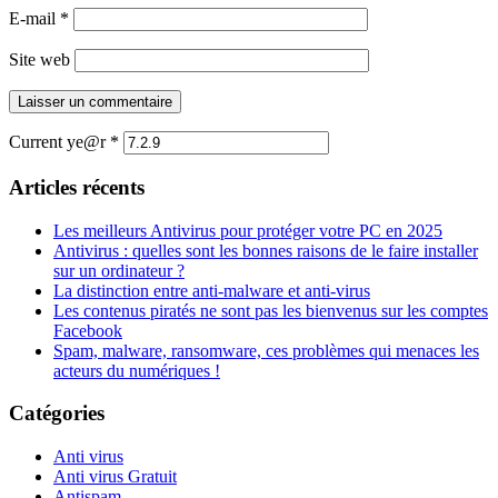
E-mail
*
Site web
Current ye@r
*
Articles récents
Les meilleurs Antivirus pour protéger votre PC en 2025
Antivirus : quelles sont les bonnes raisons de le faire installer
sur un ordinateur ?
La distinction entre anti-malware et anti-virus
Les contenus piratés ne sont pas les bienvenus sur les comptes
Facebook
Spam, malware, ransomware, ces problèmes qui menaces les
acteurs du numériques !
Catégories
Anti virus
Anti virus Gratuit
Antispam