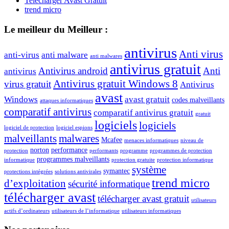
Telecharger Avast Gratuit
trend micro
Le meilleur du Meilleur :
antivirus
Anti virus
anti-virus
anti malware
anti malwares
antivirus gratuit
Antivirus android
Anti
antivirus
Antivirus gratuit Windows 8
virus gratuit
Antivirus
avast
Windows
avast gratuit
codes malveillants
attaques informatiques
comparatif antivirus
comparatif antivirus gratuit
gratuit
logiciels
logiciels
logiciel de protection
logiciel espions
malveillants
malwares
Mcafee
menaces informatiques
niveau de
norton
performance
protection
performants
programme
programmes de protection
programmes malveillants
informatique
protection gratuite
protection informatique
système
symantec
protections intégrées
solutions antivirales
trend micro
d’exploitation
sécurité informatique
télécharger avast
télécharger avast gratuit
utilisateurs
actifs d’ordinateurs
utilisateurs de l’informatique
utilisateurs informatiques