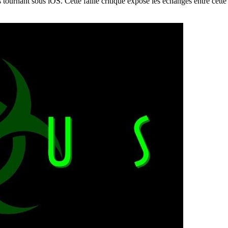
tournant sous iOS. Cette faille critique expose les échanges entre cette