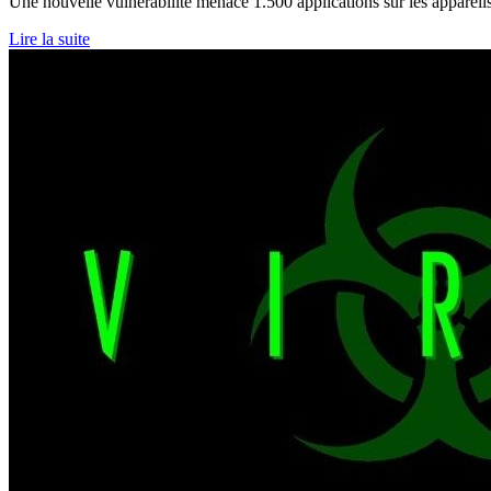
Une nouvelle vulnérabilité menace 1.500 applications sur les appareils 
Lire la suite