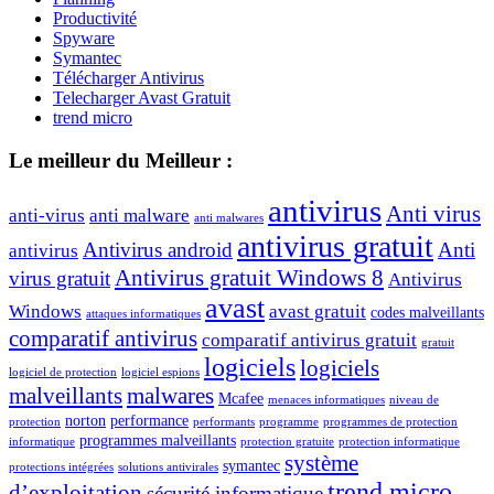
Productivité
Spyware
Symantec
Télécharger Antivirus
Telecharger Avast Gratuit
trend micro
Le meilleur du Meilleur :
antivirus
Anti virus
anti-virus
anti malware
anti malwares
antivirus gratuit
Antivirus android
Anti
antivirus
Antivirus gratuit Windows 8
virus gratuit
Antivirus
avast
Windows
avast gratuit
codes malveillants
attaques informatiques
comparatif antivirus
comparatif antivirus gratuit
gratuit
logiciels
logiciels
logiciel de protection
logiciel espions
malveillants
malwares
Mcafee
menaces informatiques
niveau de
norton
performance
protection
performants
programme
programmes de protection
programmes malveillants
informatique
protection gratuite
protection informatique
système
symantec
protections intégrées
solutions antivirales
trend micro
d’exploitation
sécurité informatique