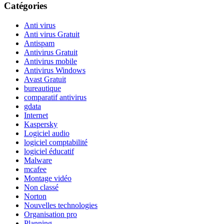
Catégories
Anti virus
Anti virus Gratuit
Antispam
Antivirus Gratuit
Antivirus mobile
Antivirus Windows
Avast Gratuit
bureautique
comparatif antivirus
gdata
Internet
Kaspersky
Logiciel audio
logiciel comptabilité
logiciel éducatif
Malware
mcafee
Montage vidéo
Non classé
Norton
Nouvelles technologies
Organisation pro
Planning