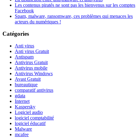
Les contenus piratés ne sont pas les bienvenus sur les comptes
Facebook
Spam, malware, ransomware, ces problèmes qui menaces les
acteurs du numériques !
Catégories
Anti virus
Anti virus Gratuit
Antispam
Antivirus Gratuit
Antivirus mobile
Antivirus Windows
Avast Gratuit
bureautique
comparatif antivirus
gdata
Internet
Kaspersky
Logiciel audio
logiciel comptabilité
logiciel éducatif
Malware
mcafee