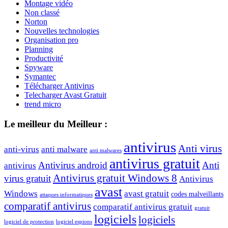
Montage vidéo
Non classé
Norton
Nouvelles technologies
Organisation pro
Planning
Productivité
Spyware
Symantec
Télécharger Antivirus
Telecharger Avast Gratuit
trend micro
Le meilleur du Meilleur :
antivirus
Anti virus
anti-virus
anti malware
anti malwares
antivirus gratuit
Antivirus android
Anti
antivirus
Antivirus gratuit Windows 8
virus gratuit
Antivirus
avast
Windows
avast gratuit
codes malveillants
attaques informatiques
comparatif antivirus
comparatif antivirus gratuit
gratuit
logiciels
logiciels
logiciel de protection
logiciel espions