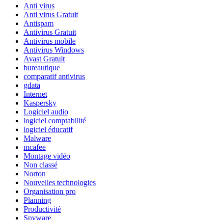
Anti virus
Anti virus Gratuit
Antispam
Antivirus Gratuit
Antivirus mobile
Antivirus Windows
Avast Gratuit
bureautique
comparatif antivirus
gdata
Internet
Kaspersky
Logiciel audio
logiciel comptabilité
logiciel éducatif
Malware
mcafee
Montage vidéo
Non classé
Norton
Nouvelles technologies
Organisation pro
Planning
Productivité
Spyware