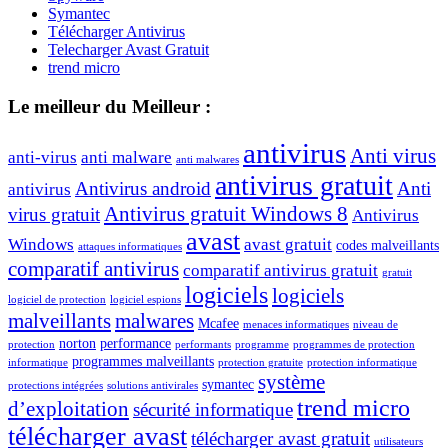
Symantec
Télécharger Antivirus
Telecharger Avast Gratuit
trend micro
Le meilleur du Meilleur :
antivirus
Anti virus
anti-virus
anti malware
anti malwares
antivirus gratuit
Antivirus android
Anti
antivirus
Antivirus gratuit Windows 8
virus gratuit
Antivirus
avast
Windows
avast gratuit
codes malveillants
attaques informatiques
comparatif antivirus
comparatif antivirus gratuit
gratuit
logiciels
logiciels
logiciel de protection
logiciel espions
malveillants
malwares
Mcafee
menaces informatiques
niveau de
norton
performance
protection
performants
programme
programmes de protection
programmes malveillants
informatique
protection gratuite
protection informatique
système
symantec
protections intégrées
solutions antivirales
trend micro
d’exploitation
sécurité informatique
télécharger avast
télécharger avast gratuit
utilisateurs