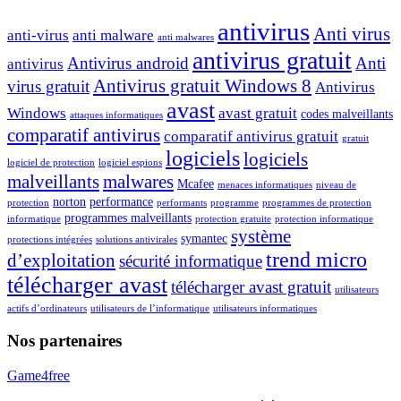
antivirus
Anti virus
anti-virus
anti malware
anti malwares
antivirus gratuit
Antivirus android
Anti
antivirus
Antivirus gratuit Windows 8
virus gratuit
Antivirus
avast
Windows
avast gratuit
codes malveillants
attaques informatiques
comparatif antivirus
comparatif antivirus gratuit
gratuit
logiciels
logiciels
logiciel de protection
logiciel espions
malveillants
malwares
Mcafee
menaces informatiques
niveau de
norton
performance
protection
performants
programme
programmes de protection
programmes malveillants
informatique
protection gratuite
protection informatique
système
symantec
protections intégrées
solutions antivirales
trend micro
d’exploitation
sécurité informatique
télécharger avast
télécharger avast gratuit
utilisateurs
actifs d’ordinateurs
utilisateurs de l’informatique
utilisateurs informatiques
Nos partenaires
Game4free