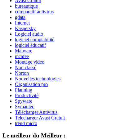
Avast Gratuit
bureautique
comparatif antivirus
gdata
Internet
Kaspersky
Logiciel audio
logiciel comptabilité
logiciel éducatif
Malware
mcafee
Montage vidéo
Non classé
Norton
Nouvelles technologies
Organisation pro
Planning
Productivité
Spyware
Symantec
Télécharger Antivirus
Telecharger Avast Gratuit
trend micro
Le meilleur du Meilleur :