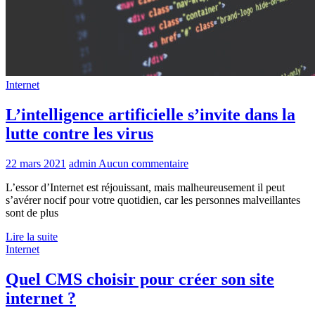
Internet
L’intelligence artificielle s’invite dans la
lutte contre les virus
22 mars 2021
admin
Aucun commentaire
L’essor d’Internet est réjouissant, mais malheureusement il peut
s’avérer nocif pour votre quotidien, car les personnes malveillantes
sont de plus
Lire la suite
Internet
Quel CMS choisir pour créer son site
internet ?