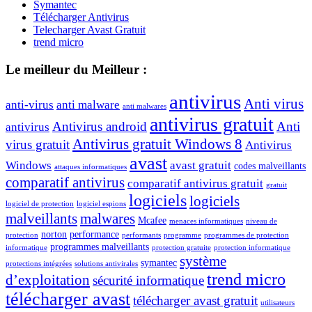
Symantec
Télécharger Antivirus
Telecharger Avast Gratuit
trend micro
Le meilleur du Meilleur :
antivirus
Anti virus
anti-virus
anti malware
anti malwares
antivirus gratuit
Antivirus android
Anti
antivirus
Antivirus gratuit Windows 8
virus gratuit
Antivirus
avast
Windows
avast gratuit
codes malveillants
attaques informatiques
comparatif antivirus
comparatif antivirus gratuit
gratuit
logiciels
logiciels
logiciel de protection
logiciel espions
malveillants
malwares
Mcafee
menaces informatiques
niveau de
norton
performance
protection
performants
programme
programmes de protection
programmes malveillants
informatique
protection gratuite
protection informatique
système
symantec
protections intégrées
solutions antivirales
trend micro
d’exploitation
sécurité informatique
télécharger avast
télécharger avast gratuit
utilisateurs