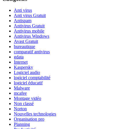
Anti virus
Anti virus Gratuit
Antispam
Antivirus Gratuit
Antivirus mobile
Antivirus Windows
Avast Gratuit
bureautique
comparatif antivirus
gdata
Internet
Kaspersky
Logiciel audio
logiciel comptabilité
logiciel éducatif
Malware
mcafee
Montage vidéo
Non classé
Norton
Nouvelles technologies
Organisation pro
Planning