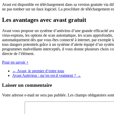
Avast est disponible en téléchargement dans sa version gratuite via diffé
ne pas tomber sur un faux logiciel. La procédure de téléchargement est
Les avantages avec avast gratuit
Avast vous propose un système d’antivirus d’une grande efficacité avec 
virus-espions, les options de scan automatique, les scans approfondis, et
automatiquement dès que vous êtes connecté à internet, par exemple la mi
tous dangers potentiels grâce à un système d’alerte équipé d’un systè
programmes malveillants interceptés, il vous donne plusieurs choix con
directe de l’élément.
Pour en savoir +
←
Avast, le premier d’entre tous
Avast Antivirus : qu’en est-il vraiment ?
→
Laisser un commentaire
Votre adresse e-mail ne sera pas publiée.
Les champs obligatoires son